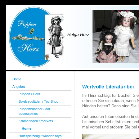
Helga Herz
Home
Wertvolle Literatur bei
Angebot
Puppen / Dolls
Ihr Herz schlägt für Bücher, S
erfreuen Sie sich daran, wenn S
Spielzeugläden / Toy Shop
Händen halten? Dann sind Sie i
Puppenzubehör / doll
accessoiries
Auf unseren Internetseiten fin
Krämerläden / markets
historischen Schriftstücken un
mal vorbei und stöbern Sie bei
Home
Holzspielzeug / wooden toys