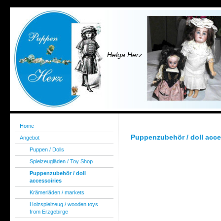
Helga Herz
Home
Puppenzubehör / doll acce
Angebot
Puppen / Dolls
Spielzeugläden / Toy Shop
Puppenzubehör / doll
accessoiries
Krämerläden / markets
Holzspielzeug / wooden toys
from Erzgebirge